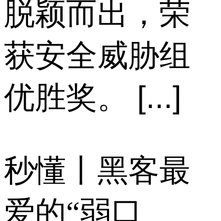
脱颖而出，荣
获安全威胁组
优胜奖。 [...]
秒懂丨黑客最
爱的“弱口