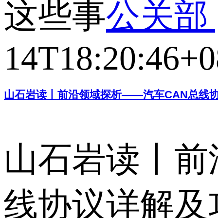
这些事
公关部 g
14T18:20:46+0
山石岩读丨前沿领域探析——汽车CAN总线
山石岩读丨前
线协议详解及攻