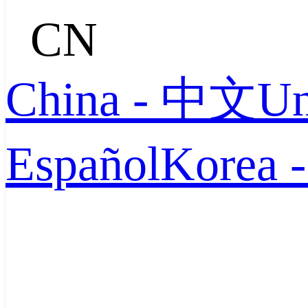
CN
China - 中文
Un
Español
Korea