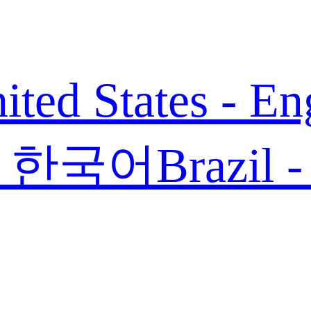
ited States - En
 - 한국어
Brazil 