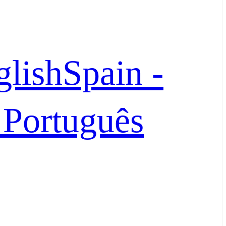
glish
Spain -
- Português