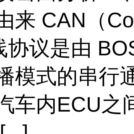
CAN（Contro
总线协议是由 B
播模式的串行
汽车内ECU之
..]