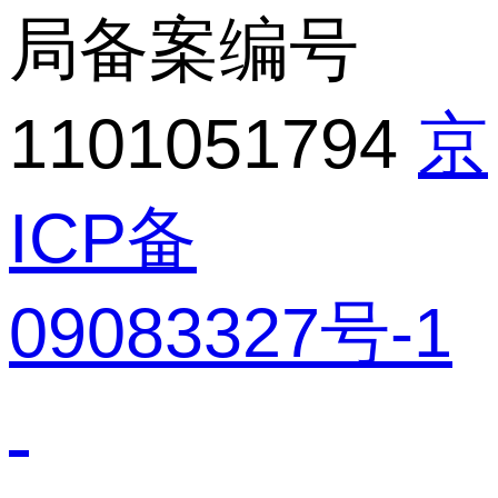
局备案编号
1101051794
京
ICP备
09083327号-1