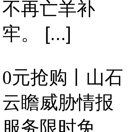
不再亡羊补
牢。 [...]
0元抢购丨山石
云瞻威胁情报
服务限时免