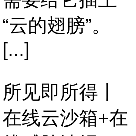
“云的翅膀”。
[...]
所见即所得丨
在线云沙箱+在