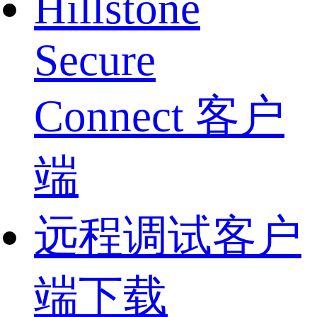
Hillstone
Secure
Connect 客户
端
远程调试客户
端下载