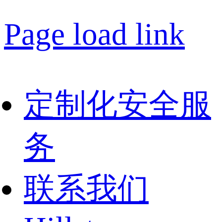
Page load link
定制化安全服
务
联系我们