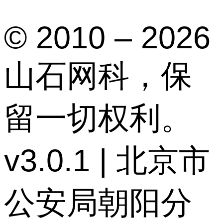
© 2010 – 2026
山石网科，保
留一切权利。
v3.0.1 | 北京市
公安局朝阳分