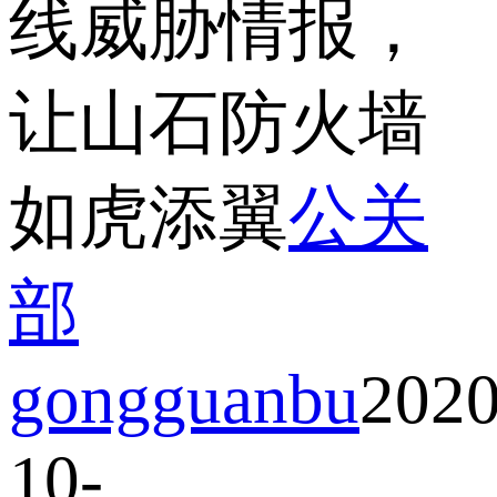
线威胁情报，
让山石防火墙
如虎添翼
公关
部
gongguanbu
2020
10-