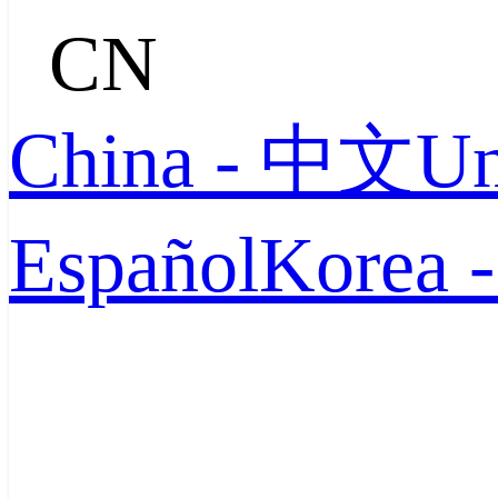
CN
China - 中文
Un
Español
Korea