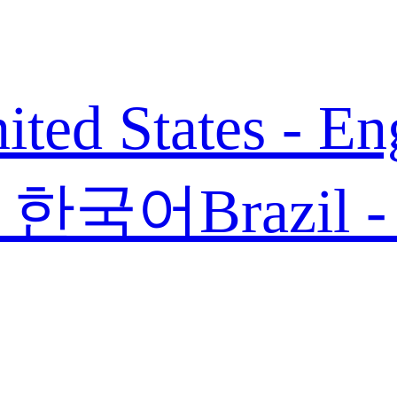
ited States - En
 - 한국어
Brazil 