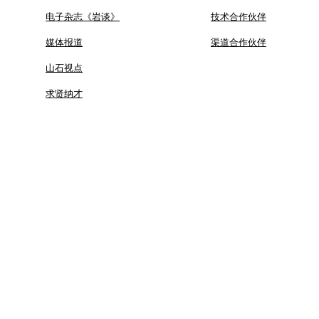
电子杂志《岩谈》
技术合作伙伴
媒体报道
渠道合作伙伴
山石视点
求贤纳才