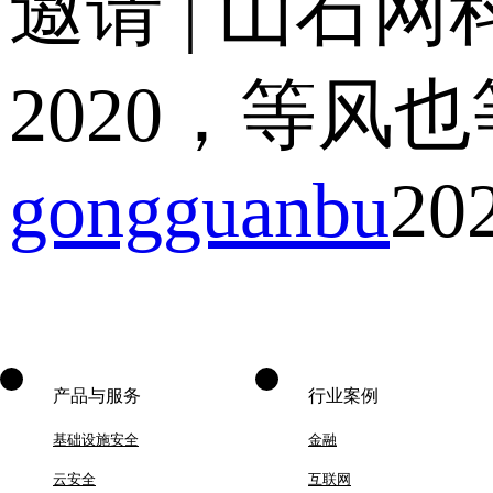
邀请 | 山石
2020，等风
gongguanbu
20
产品与服务
行业案例
基础设施安全
金融
云安全
互联网