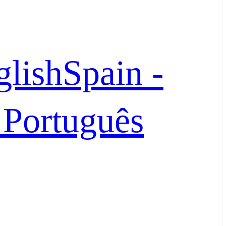
glish
Spain -
- Português