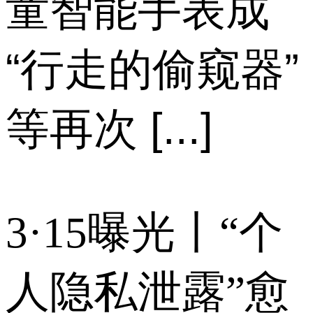
童智能手表成
“行走的偷窥器”
等再次 [...]
3·15曝光丨“个
人隐私泄露”愈