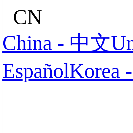
CN
China - 中文
Un
Español
Korea