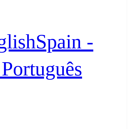
glish
Spain -
- Português