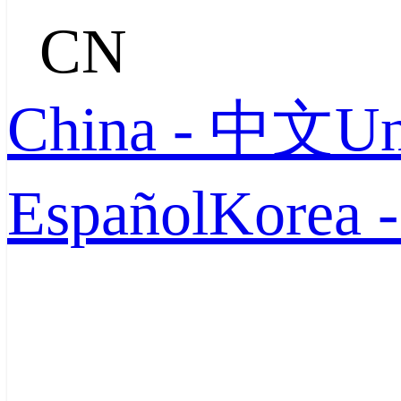
CN
China - 中文
Un
Español
Korea