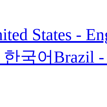
ited States - En
 - 한국어
Brazil 