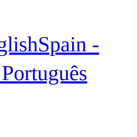
glish
Spain -
- Português