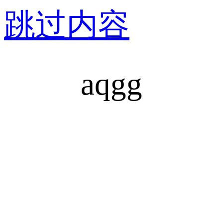
跳过内容
aqgg
安