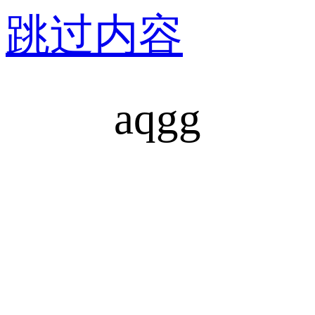
跳过内容
aqgg
安