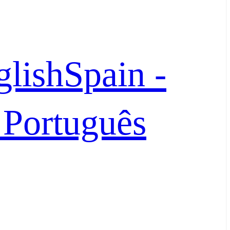
glish
Spain -
- Português