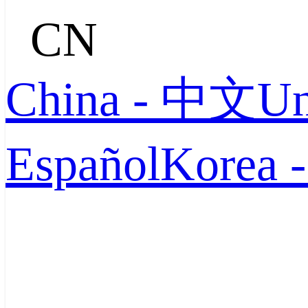
CN
China - 中文
Un
Español
Korea