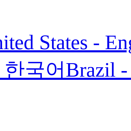
ited States - En
 - 한국어
Brazil 