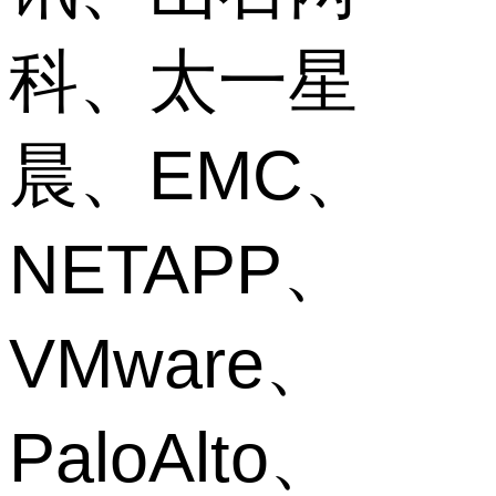
科、太一星
晨、EMC、
NETAPP、
VMware、
PaloAlto、