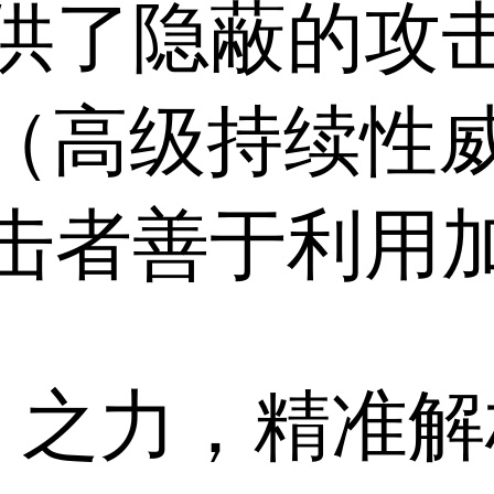
供了隐蔽的攻
T（高级持续性
善于利用加 [.
I 之力，精准