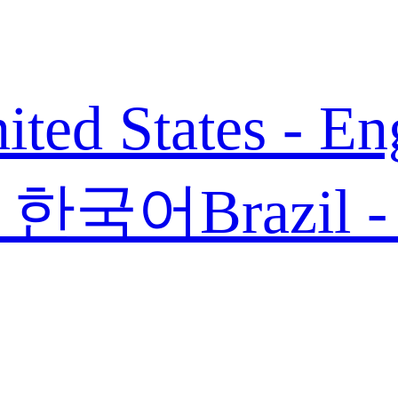
ited States - En
 - 한국어
Brazil 