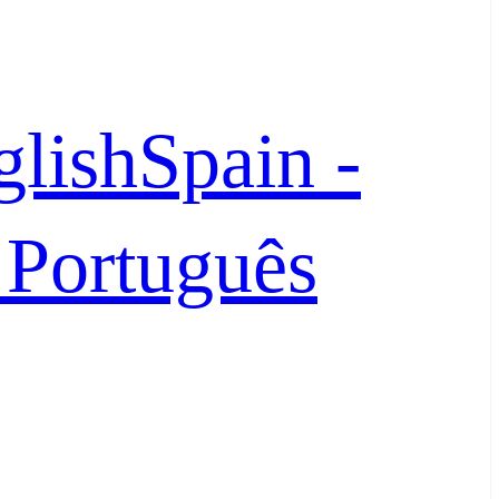
glish
Spain -
- Português