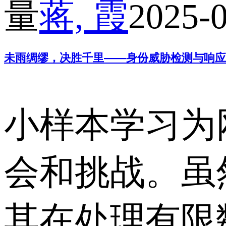
量
蒋, 霞
2025-
未雨绸缪，决胜千里——身份威胁检测与响应
小样本学习为
会和挑战。虽
其在处理有限