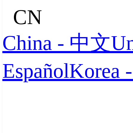
CN
China - 中文
Un
Español
Korea