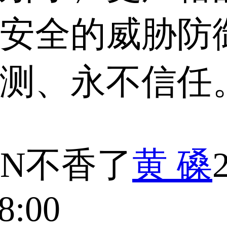
更安全的威胁防
、永不信任。 [.
PN不香了
黄 磉
8:00