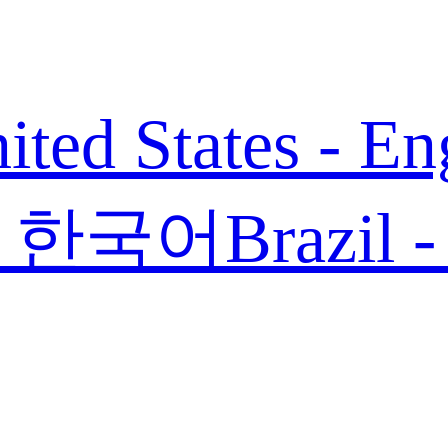
ited States - En
 - 한국어
Brazil 