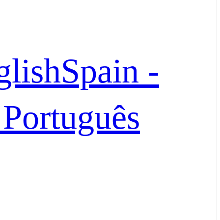
glish
Spain -
- Português