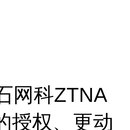
石网科ZTNA
的授权、更动