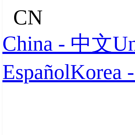
CN
China - 中文
Un
Español
Korea