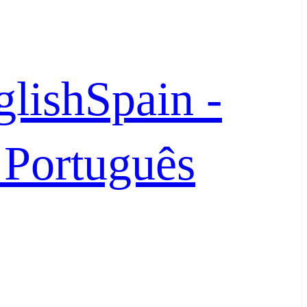
glish
Spain -
- Português