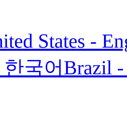
ited States - En
 - 한국어
Brazil 