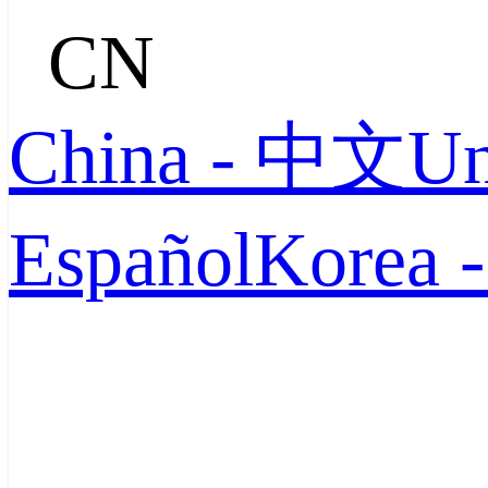
CN
China - 中文
Un
Español
Korea