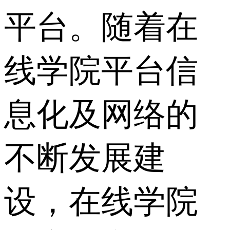
平台。随着在
线学院平台信
息化及网络的
不断发展建
设，在线学院