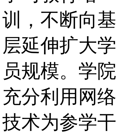
训，不断向基
层延伸扩大学
员规模。学院
充分利用网络
技术为参学干