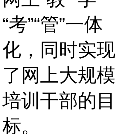
“考”“管”一体
化，同时实现
了网上大规模
培训干部的目
标。