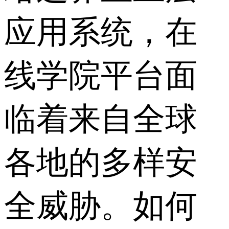
应用系统，在
线学院平台面
临着来自全球
各地的多样安
全威胁。如何