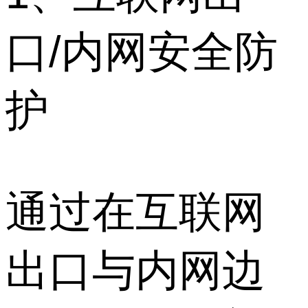
口/内网安全防
护
通过在互联网
出口与内网边