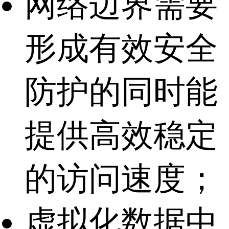
网络边界需要
形成有效安全
防护的同时能
提供高效稳定
的访问速度；
虚拟化数据中