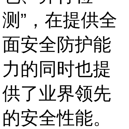
测”，在提供全
面安全防护能
力的同时也提
供了业界领先
的安全性能。