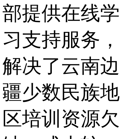
部提供在线学
习支持服务，
解决了云南边
疆少数民族地
区培训资源欠