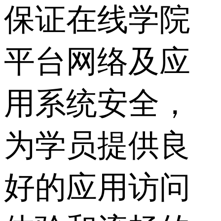
保证在线学院
平台网络及应
用系统安全，
为学员提供良
好的应用访问