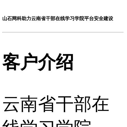
山石网科助力云南省干部在线学习学院平台安全建设
客户介绍
云南省干部在