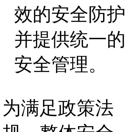
效的安全防护
并提供统一的
安全管理。
为满足政策法