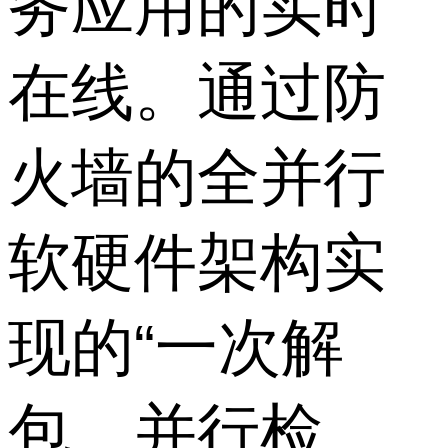
务应用的实时
在线。通过防
火墙的全并行
软硬件架构实
现的“一次解
包、并行检