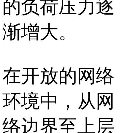
的负荷压力逐
渐增大。
在开放的网络
环境中，从网
络边界至上层