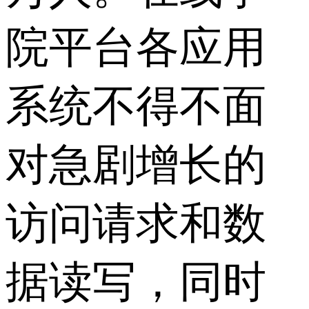
院平台各应用
系统不得不面
对急剧增长的
访问请求和数
据读写，同时