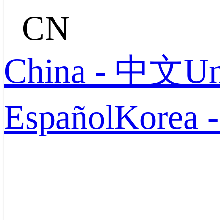
CN
China - 中文
Un
Español
Korea