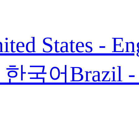
ited States - En
 - 한국어
Brazil 