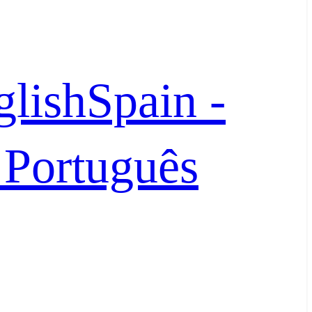
glish
Spain -
- Português