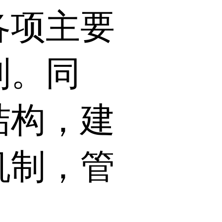
各项主要
列。同
结构，建
机制，管