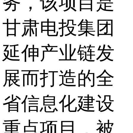
务，该项目是
甘肃电投集团
延伸产业链发
展而打造的全
省信息化建设
重点项目，被