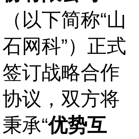
（以下简称“山
石网科”）正式
签订战略合作
协议，双方将
秉承“
优势互