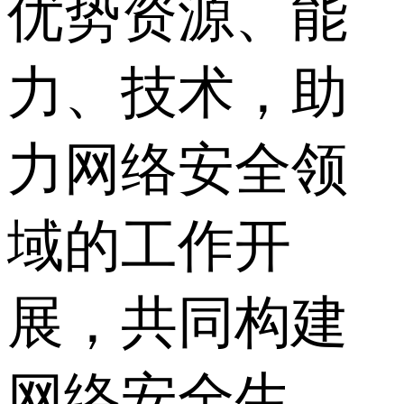
优势资源、能
力、技术，助
力网络安全领
域的工作开
展，共同构建
网络安全生