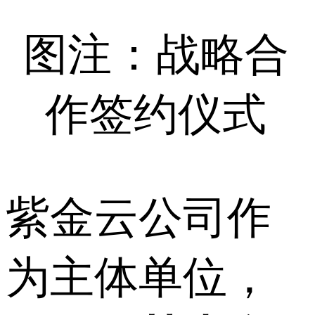
图注：战略合
作签约仪式
紫金云公司作
为主体单位，