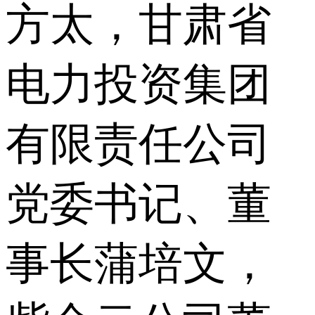
方太，甘肃省
电力投资集团
有限责任公司
党委书记、董
事长蒲培文，