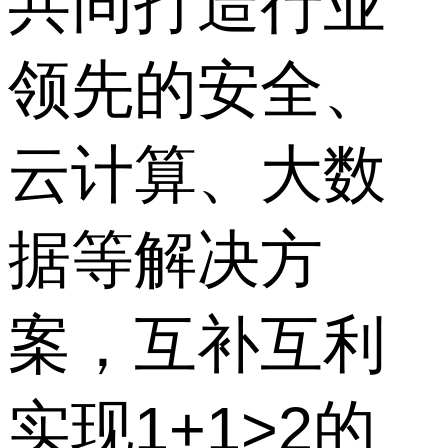
共同打造行业
领先的安全、
云计算、大数
据等解决方
案，互补互利
实现1+1>2的