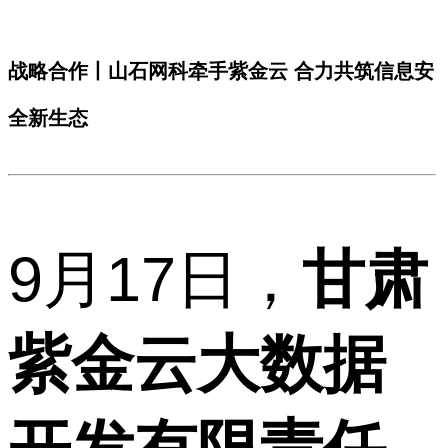
战略合作丨山石网科牵手紫金云 合力共筑信息安
全新生态
9月17日，
甘肃
紫金云大数据