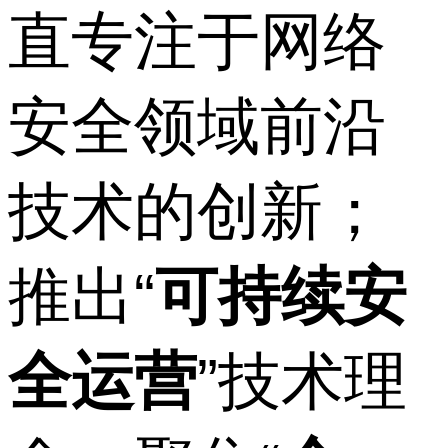
直专注于网络
安全领域前沿
技术的创新；
推出“
可持续安
全运营
”技术理