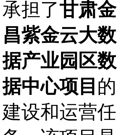
承担了
甘肃金
昌紫金云大数
据产业园区数
据中心项目
的
建设和运营任