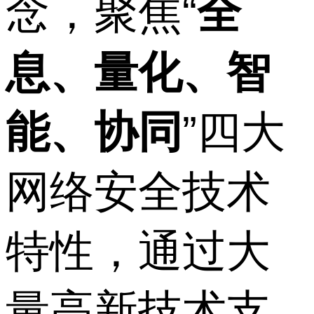
念，聚焦“
全
息、量化、智
能、协同
”四大
网络安全技术
特性，通过大
量高新技术支