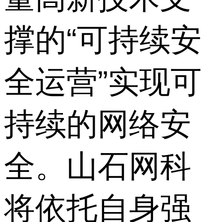
撑的“可持续安
全运营”实现可
持续的网络安
全。山石网科
将依托自身强