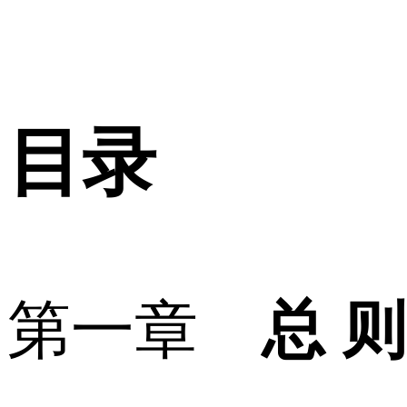
目录
第一章
总 则