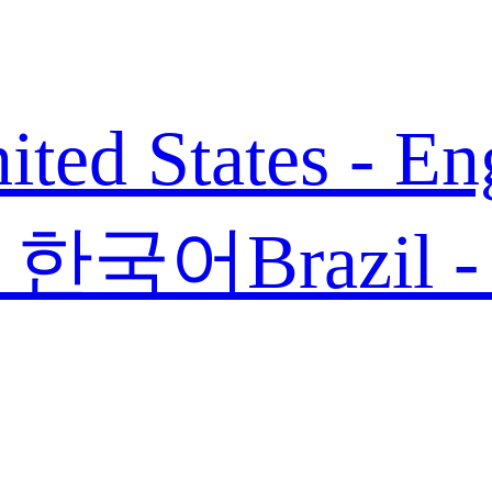
ited States - En
 - 한국어
Brazil 