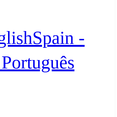
glish
Spain -
- Português