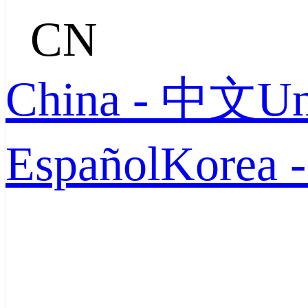
CN
China - 中文
Un
Español
Korea