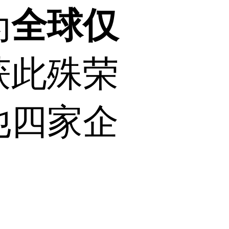
为
全球仅
获此殊荣
他四家企
、
s。