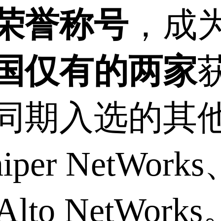
”荣誉称号
，成
国仅有的两家
同期入选的其
er NetWorks
 Alto NetWork