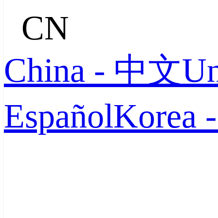
CN
China - 中文
Un
Español
Korea