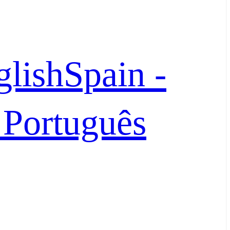
glish
Spain -
- Português