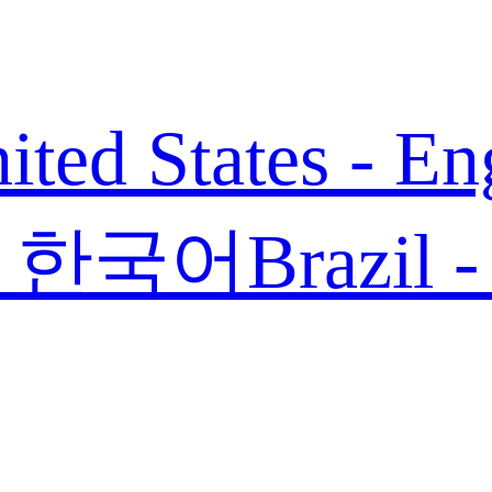
ited States - En
 - 한국어
Brazil 