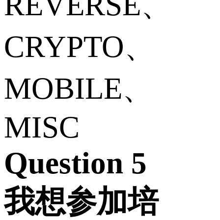
REVERSE、
CRYPTO、
MOBILE、
MISC
Question 5
我想参加培