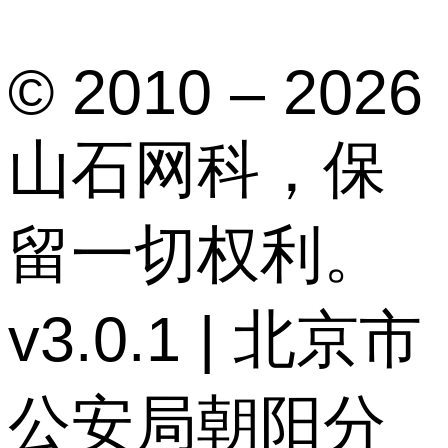
© 2010 – 2026
山石网科，保
留一切权利。
v3.0.1 | 北京市
公安局朝阳分