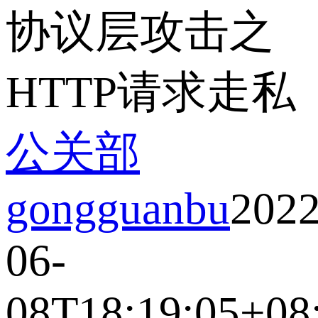
协议层攻击之
HTTP请求走私
公关部
gongguanbu
2022
06-
08T18:19:05+08