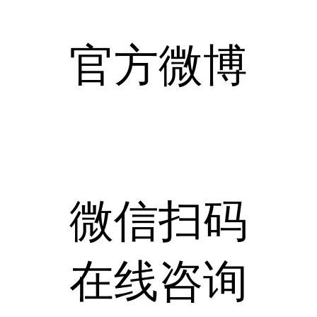
官方微博
微信扫码
在线咨询