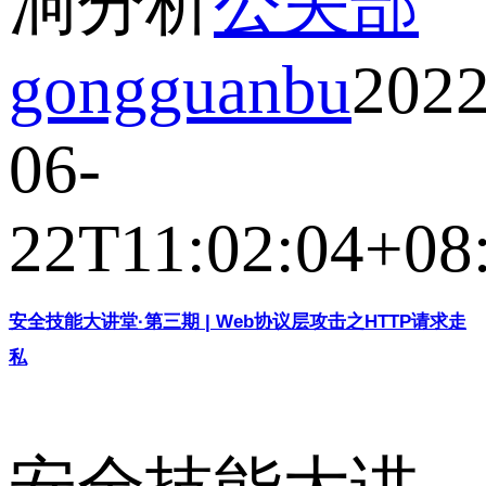
洞分析
公关部
gongguanbu
2022
06-
22T11:02:04+08
安全技能大讲堂·第三期 | Web协议层攻击之HTTP请求走
私