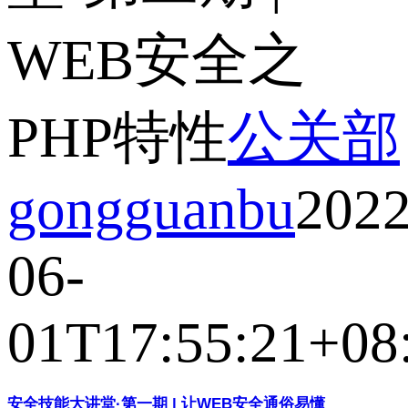
WEB安全之
PHP特性
公关部
gongguanbu
2022
06-
01T17:55:21+08
安全技能大讲堂·第一期 | 让WEB安全通俗易懂