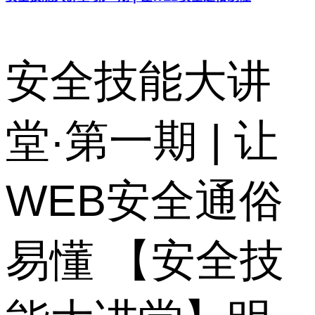
安全技能大讲
堂·第一期 | 让
WEB安全通俗
易懂 【安全技