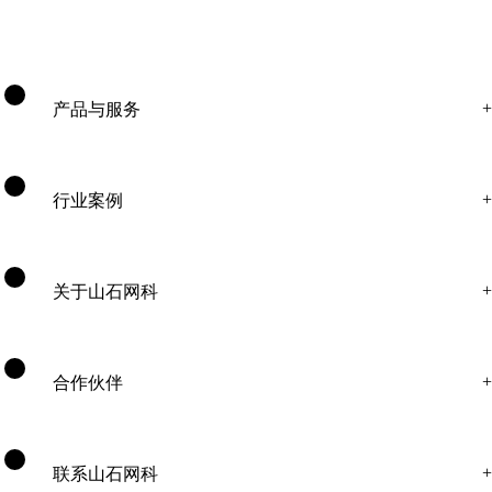
产品与服务
行业案例
关于山石网科
合作伙伴
联系山石网科