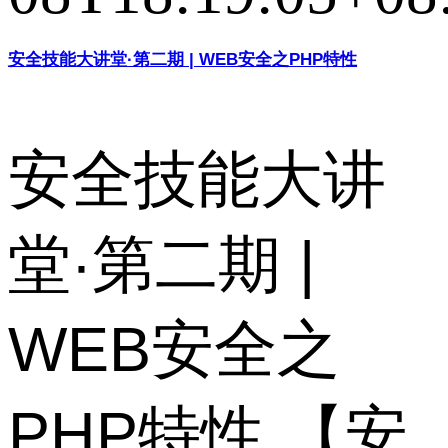
安全技能大讲堂·第二期 | WEB安全之PHP特性
安全技能大讲
堂·第二期 |
WEB安全之
PHP特性 【安