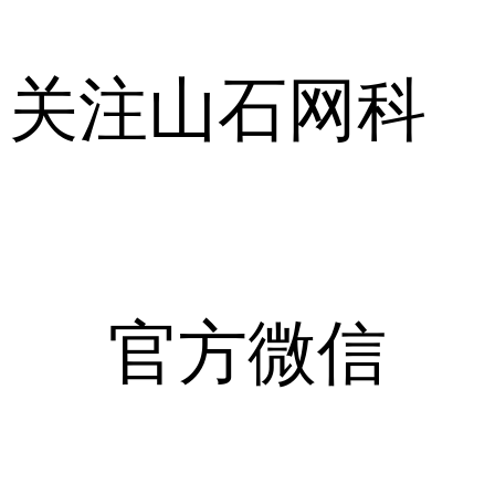
关注山石网科
官方微信