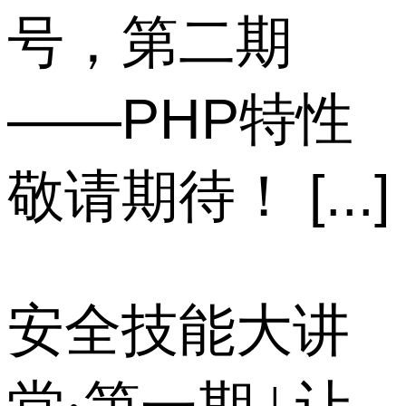
号，第二期
——PHP特性
敬请期待！ [...]
安全技能大讲