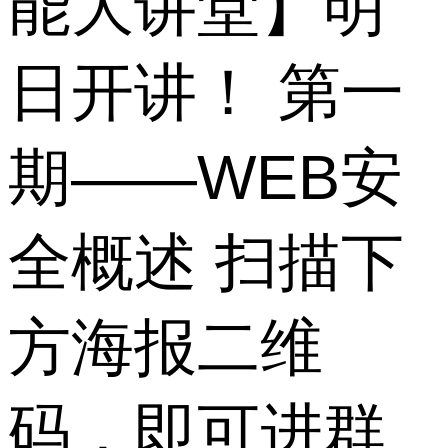
能大讲堂】明
日开讲！ 第一
期——WEB安
全概述 扫描下
方海报二维
码，即可进群