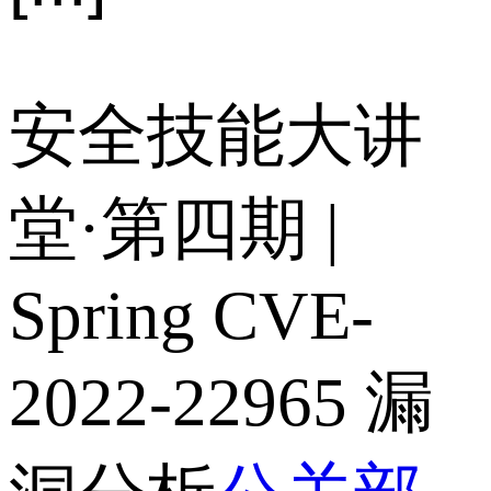
安全技能大讲
堂·第四期 |
Spring CVE-
2022-22965 漏