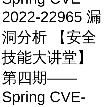
2022-22965 漏
洞分析 【安全
技能大讲堂】
第四期——
Spring CVE-