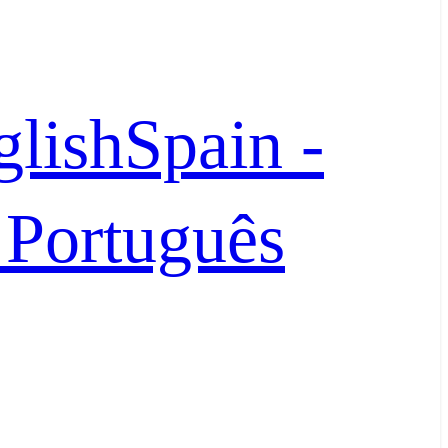
glish
Spain -
- Português