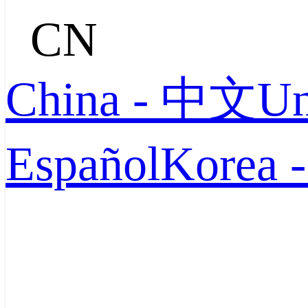
CN
China - 中文
Un
Español
Korea