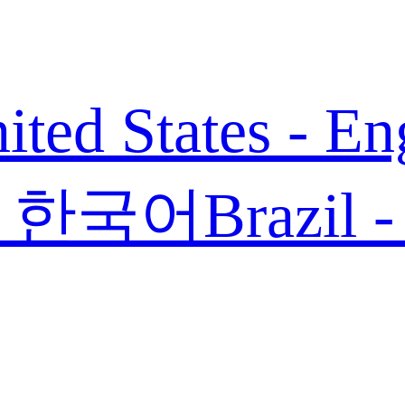
ited States - En
 - 한국어
Brazil 