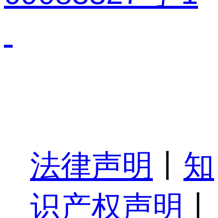
法律声明
丨
知
识产权声明
丨