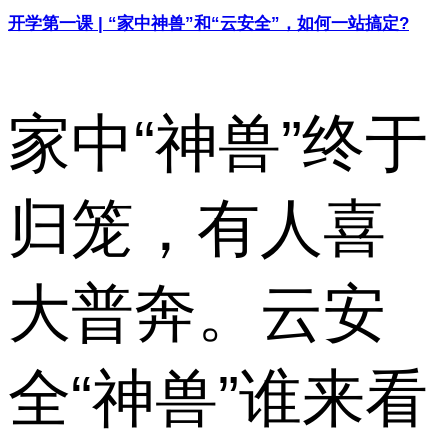
开学第一课 | “家中神兽”和“云安全”，如何一站搞定?
家中“神兽”终于
归笼，有人喜
大普奔。云安
全“神兽”谁来看