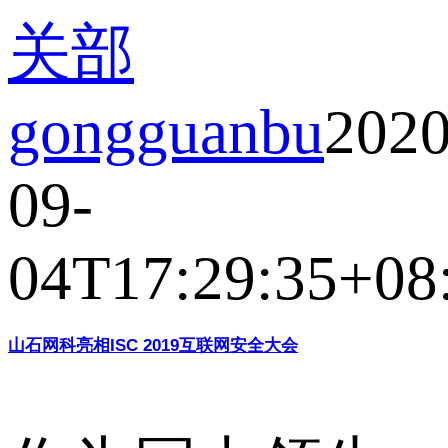
关部
gongguanbu
2020
09-
04T17:29:35+08
山石网科亮相ISC 2019互联网安全大会