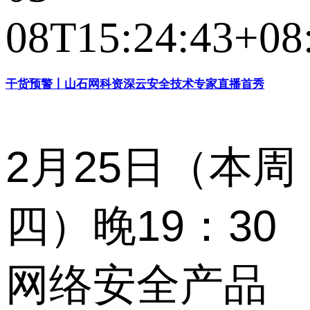
08T15:24:43+08
干货预警丨山石网科资深云安全技术专家直播首秀
2月25日（本周
四）晚19：30
网络安全产品