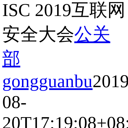
ISC 2019互联网
安全大会
公关
部
gongguanbu
2019
08-
20T17:19:08+08