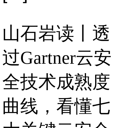
山石岩读丨透
过Gartner云安
全技术成熟度
曲线，看懂七