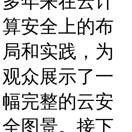
多年来在云计
算安全上的布
局和实践，为
观众展示了一
幅完整的云安
全图景。接下