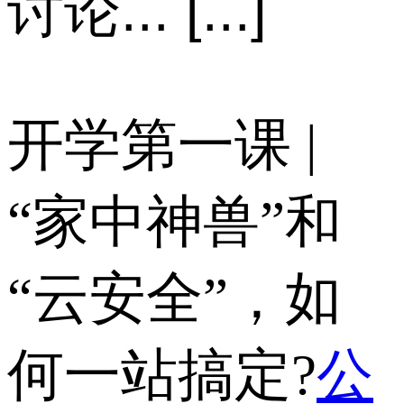
讨论... [...]
开学第一课 |
“家中神兽”和
“云安全”，如
何一站搞定?
公