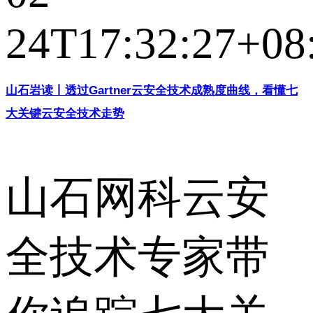
24T17:32:27+08
山石岩读丨透过Gartner云安全技术成熟度曲线，看懂七
大关键云安全技术走势
山石网科云安
全技术专家带