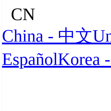
CN
China - 中文
Un
Español
Korea