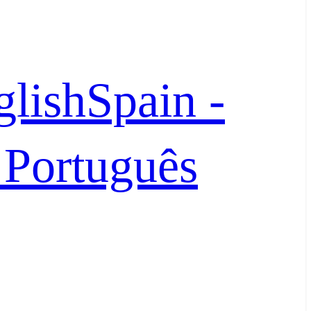
glish
Spain -
- Português