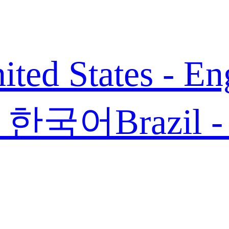
ited States - En
 - 한국어
Brazil 