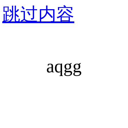
跳过内容
aqgg
安