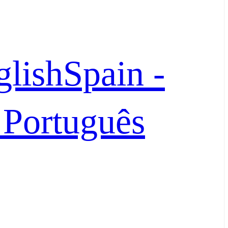
glish
Spain -
- Português