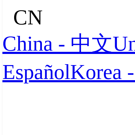
CN
China - 中文
Un
Español
Korea