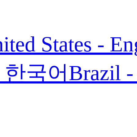
ited States - En
 - 한국어
Brazil 