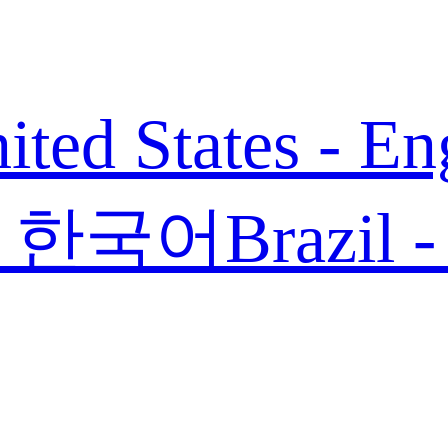
ited States - En
 - 한국어
Brazil 