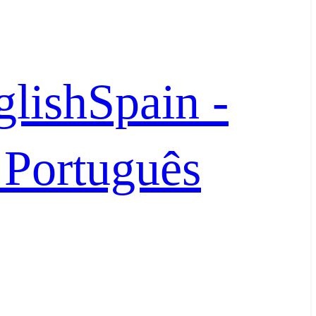
glish
Spain -
- Português