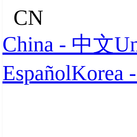
CN
China - 中文
Un
Español
Korea