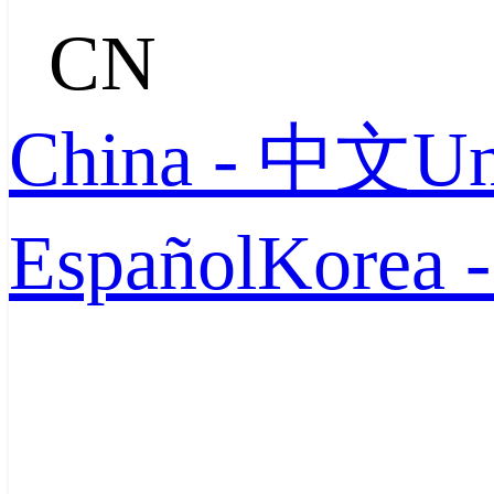
CN
China - 中文
Un
Español
Korea