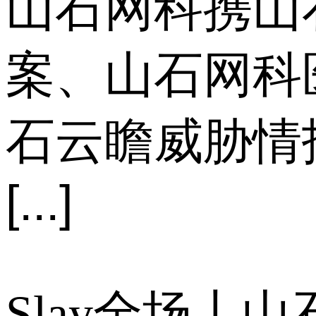
山石网科携山
案、山石网科
石云瞻威胁情报
[...]
Slay全场丨