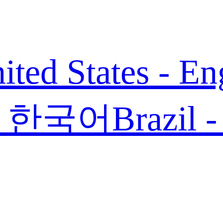
ited States - En
 - 한국어
Brazil 