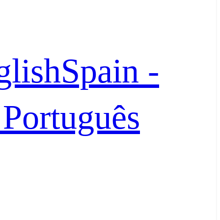
glish
Spain -
- Português