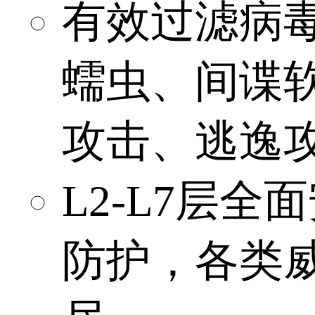
有效过滤病
蠕虫、间谍
攻击、逃逸
L2-L7层全
防护，各类