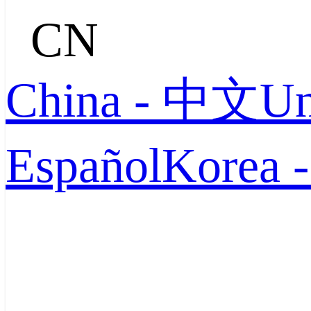
CN
China - 中文
Un
Español
Korea