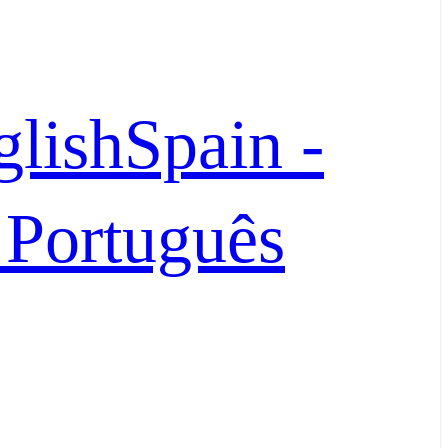
glish
Spain -
- Português