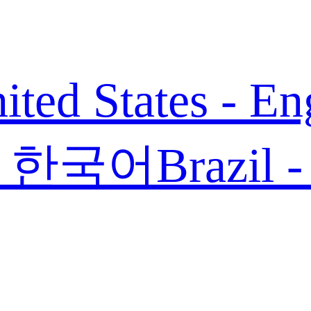
ited States - En
 - 한국어
Brazil 