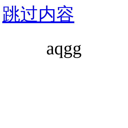
跳过内容
aqgg
安