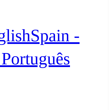
glish
Spain -
- Português