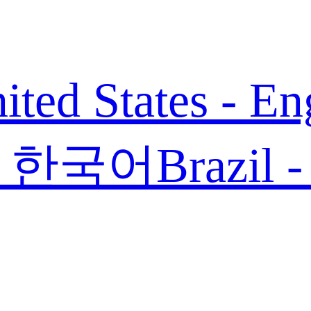
ited States - En
 - 한국어
Brazil 