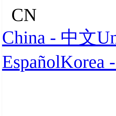
CN
China - 中文
Un
Español
Korea